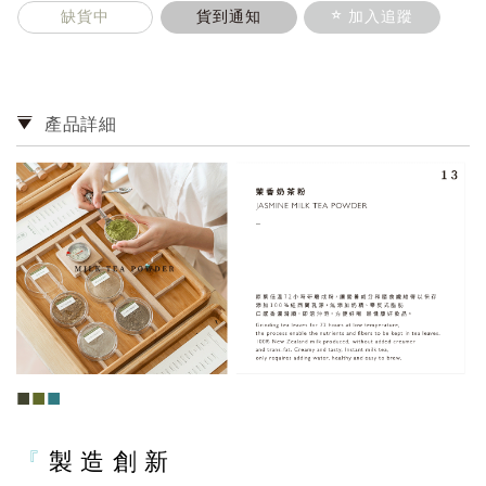
缺貨中
貨到通知
加入追蹤
產品詳細
■
■
■
『
製 造 創 新