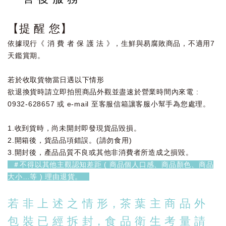
【提 醒 您】
依據現行《 消 費 者 保 護 法 》，生鮮與易腐敗商品，不適用7
天鑑賞期。
若於收取貨物當日遇以下情形
欲退換貨時請立即拍照商品外觀並盡速於營業時間內來電 :
0932-628657 或 e-mail 至客服信箱讓客服小幫手為您處理。
1.收到貨時，尚未開封即發現貨品毀損。
2.開箱後，貨品品項錯誤。(請勿食用)
3.開封後，產品品質不良或其他非消費者所造成之損毀。
＃不得以其他主觀認知差距 ( 商品個人口感、商品顏色、商品
大小…等 ) 理由退貨。
若 非 上 述 之 情 形，茶 葉 主 商 品 外
包 裝 已 經 拆 封，食 品 衛 生 考 量 請